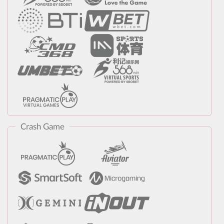
Crash Game