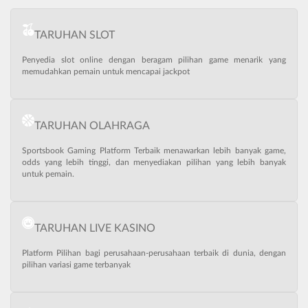
TARUHAN SLOT
Penyedia slot online dengan beragam pilihan game menarik yang
memudahkan pemain untuk mencapai jackpot
TARUHAN OLAHRAGA
Sportsbook Gaming Platform Terbaik menawarkan lebih banyak game,
odds yang lebih tinggi, dan menyediakan pilihan yang lebih banyak
untuk pemain.
TARUHAN LIVE KASINO
Platform Pilihan bagi perusahaan-perusahaan terbaik di dunia, dengan
pilihan variasi game terbanyak