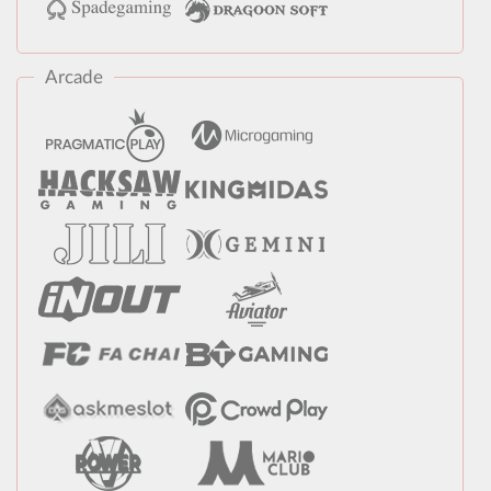
Arcade