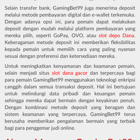
Selain transfer bank, GamingBet99 juga menerima deposit
melalui metode pembayaran digital dan e-wallet terkemuka.
Dengan adanya opsi ini, para pemain dapat melakukan
deposit dengan mudah melalui platform pembayaran yang
mereka pilih, seperti GoPay, OVO, atau
slot depo Dana
.
Keberagaman metode deposit ini memberikan fleksibilitas
kepada pemain untuk memilih cara yang paling nyaman
sesuai dengan preferensi dan ketersediaan mereka.
Untuk meningkatkan kenyamanan dan keamanan pemain,
selain menjadi situs
slot dana gacor
dan terpercaya bagi
para pemain GamingBet99 menggunakan teknologi enkripsi
canggih dalam semua transaksi deposit. Hal ini bertujuan
untuk melindungi data pribadi dan keuangan pemain
sehingga mereka dapat bermain dengan keyakinan penuh.
Dengan kombinasi metode deposit yang beragam dan
sistem keamanan yang terpercaya, GamingBet99 terus
berusaha memberikan pengalaman bermain yang terbaik
bagi para penggemar judi online.