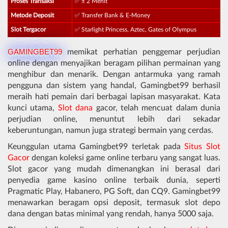
Proses Transaksi
✅ ± 2 Menit
Metode Deposit
✅ Transfer Bank & E-Money
Slot Tergacor
✅ Starlight Princess, Aztec, Gates of Olympus
GAMINGBET99
memikat perhatian penggemar perjudian
online dengan menyajikan beragam pilihan permainan yang
menghibur dan menarik. Dengan antarmuka yang ramah
pengguna dan sistem yang handal, Gamingbet99 berhasil
meraih hati pemain dari berbagai lapisan masyarakat. Kata
kunci utama,
Slot dana
gacor, telah mencuat dalam dunia
perjudian online, menuntut lebih dari sekadar
keberuntungan, namun juga strategi bermain yang cerdas.
Keunggulan utama Gamingbet99 terletak pada
Situs Slot
Gacor
dengan koleksi game online terbaru yang sangat luas.
Slot gacor yang mudah dimenangkan ini berasal dari
penyedia game kasino online terbaik dunia, seperti
Pragmatic Play, Habanero, PG Soft, dan CQ9. Gamingbet99
menawarkan beragam opsi deposit, termasuk slot depo
dana dengan batas minimal yang rendah, hanya 5000 saja.