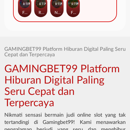
RTP
94%
RTP
91%
RTP
79%
RTP
81%
Fortune Money Boom
ROBIN HOOD
NIGHT MARKET 2
FORTUNE EGG
GAMINGBET99 Platform Hiburan Digital Paling Seru
Cepat dan Terpercaya
GAMINGBET99 Platform
Hiburan Digital Paling
Seru Cepat dan
Terpercaya
Nikmati sensasi bermain judi online slot yang tak
tertandingi di Gamingbet99! Kami menawarkan
pengalaman berjudi yang seru dan menghibur