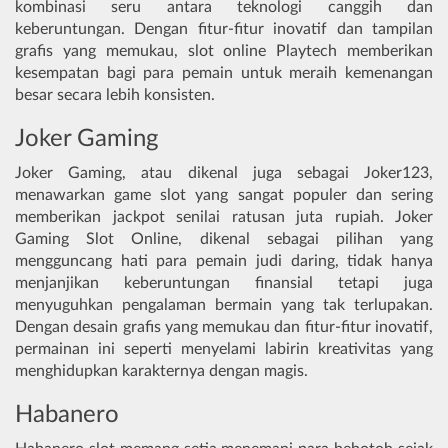
kombinasi seru antara teknologi canggih dan
keberuntungan. Dengan fitur-fitur inovatif dan tampilan
grafis yang memukau, slot online Playtech memberikan
kesempatan bagi para pemain untuk meraih kemenangan
besar secara lebih konsisten.
Joker Gaming
Joker Gaming, atau dikenal juga sebagai Joker123,
menawarkan game slot yang sangat populer dan sering
memberikan jackpot senilai ratusan juta rupiah. Joker
Gaming Slot Online, dikenal sebagai pilihan yang
mengguncang hati para pemain judi daring, tidak hanya
menjanjikan keberuntungan finansial tetapi juga
menyuguhkan pengalaman bermain yang tak terlupakan.
Dengan desain grafis yang memukau dan fitur-fitur inovatif,
permainan ini seperti menyelami labirin kreativitas yang
menghidupkan karakternya dengan magis.
Habanero