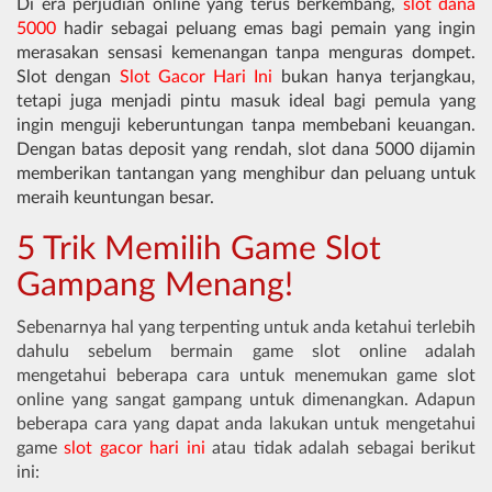
Di era perjudian online yang terus berkembang,
slot dana
5000
hadir sebagai peluang emas bagi pemain yang ingin
merasakan sensasi kemenangan tanpa menguras dompet.
Slot dengan
Slot Gacor Hari Ini
bukan hanya terjangkau,
tetapi juga menjadi pintu masuk ideal bagi pemula yang
ingin menguji keberuntungan tanpa membebani keuangan.
Dengan batas deposit yang rendah, slot dana 5000 dijamin
memberikan tantangan yang menghibur dan peluang untuk
meraih keuntungan besar.
5 Trik Memilih Game Slot
Gampang Menang!
Sebenarnya hal yang terpenting untuk anda ketahui terlebih
dahulu sebelum bermain game slot online adalah
mengetahui beberapa cara untuk menemukan game slot
online yang sangat gampang untuk dimenangkan. Adapun
beberapa cara yang dapat anda lakukan untuk mengetahui
game
slot gacor hari ini
atau tidak adalah sebagai berikut
ini: