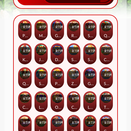
RTP
97%
RTP
96%
RTP
85%
RTP
87%
RTP
96%
RTP
92%
Poker Win
MUSCLE FORTUNE CAT
GOLDEN IDOL
REVOLVER HARE
SUPER ELEMENTS 2
Queen of Inca 2
RTP
93%
RTP
96%
RTP
95%
RTP
96%
RTP
96%
RTP
98%
KONG ISLAND
JUNGLE BANG BANG
DJ BOOM BOOM
Sugar Bang Bang 2
SUGAR BANG BANG PLUS
Chinese New Year Moreways
RTP
97%
RTP
96%
RTP
95%
RTP
98%
RTP
95%
RTP
98%
Queen of Inca
SUPER ELEMENTS
POKER WIN 2
ZEUS
GOLDEN GENIE
SUGAR BANG BANG
RTP
98%
RTP
95%
RTP
98%
RTP
96%
RTP
95%
RTP
98%
CHINESE NEW YEAR
LUXURY GOLDEN PANTHER
OPEN VAULT
CHILIHUAHUA
LUCKY FORTUNES
TREASURES OF ODIN
RTP
86%
RTP
80%
RTP
80%
RTP
85%
RTP
87%
RTP
85%