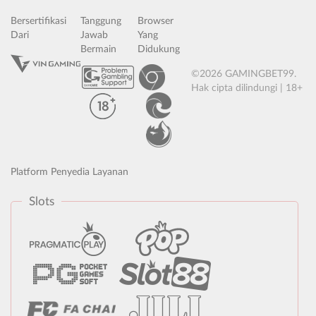
Bersertifikasi
Tanggung
Browser
Dari
Jawab
Yang
Bermain
Didukung
©2026 GAMINGBET99.
Hak cipta dilindungi | 18+
Platform Penyedia Layanan
Slots