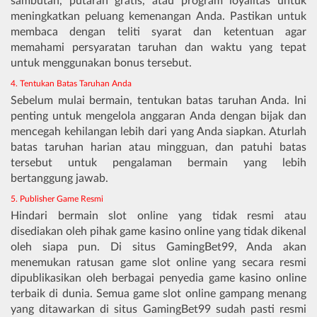
sambutan, putaran gratis, atau program loyalitas untuk
meningkatkan peluang kemenangan Anda. Pastikan untuk
membaca dengan teliti syarat dan ketentuan agar
memahami persyaratan taruhan dan waktu yang tepat
untuk menggunakan bonus tersebut.
Tentukan Batas Taruhan Anda
Sebelum mulai bermain, tentukan batas taruhan Anda. Ini
penting untuk mengelola anggaran Anda dengan bijak dan
mencegah kehilangan lebih dari yang Anda siapkan. Aturlah
batas taruhan harian atau mingguan, dan patuhi batas
tersebut untuk pengalaman bermain yang lebih
bertanggung jawab.
Publisher Game Resmi
Hindari bermain slot online yang tidak resmi atau
disediakan oleh pihak game kasino online yang tidak dikenal
oleh siapa pun. Di situs GamingBet99, Anda akan
menemukan ratusan game slot online yang secara resmi
dipublikasikan oleh berbagai penyedia game kasino online
terbaik di dunia. Semua game slot online gampang menang
yang ditawarkan di situs GamingBet99 sudah pasti resmi