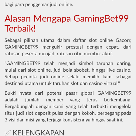
bagi para penggemar judi online.
Alasan Mengapa GamingBet99
Terbaik!
Sebagai pilihan utama dalam daftar slot online Gacorr,
GAMINGBET99 mengukir prestasi dengan cepat, dari
ratusan peserta menjadi ratusan ribu member aktif.
"GAMINGBET99 telah menjadi simbol taruhan daring,
mulai dari slot online, judi bola sbobet, hingga live casino.
Setiap pecinta judi online selalu memilih kami sebagai
destinasi utama untuk taruhan slot dan casino virtual."
Bukti nyata dari potensi pasar global GAMINGBET99
adalah jumlah member yang terus berkembang.
Bergabunglah dengan kami yang telah terbukti mengelola
situs judi slot deposit pulsa dengan kokoh, berpegang pada
3 visi dan misi yang terjaga konsistennya hingga saat ini.
✅ KELENGKAPAN