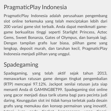
PragmaticPlay Indonesia
PragmaticPlay Indonesia adalah perusahaan pengembang
slot online terkemuka yang telah menciptakan lebih dari
200 variasi game slot terbaik. Anda dapat menikmati game-
game berkualitas tinggi seperti Starlight Princess, Aztec
Gems, Sweet Bonanza, Gates of Olympus, dan banyak lagi.
Dengan tampilan grafis luar biasa, pilihan game yang
lengkap, deposit murah, dan taruhan kecil, PragmaticPlay
Indonesia menjadi pilihan yang unggul.
Spadegaming
Spadegaming, yang telah aktif sejak tahun 2013,
menawarkan ratusan game dengan tingkat pengembalian
(RTP) mencapai 97.12%. Jackpot senilai ratusan juta siap
menanti Anda di GAMINGBET99. Spadegaming slot online
yang gacor menjadi daya tarik utama bagi para pecinta judi
daring. Keunggulan slot ini tidak hanya terletak pada desain
grafis yang memukau dan konsep permainan yang inovatif,