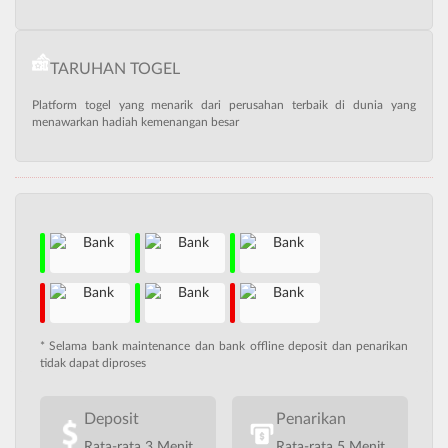
TARUHAN TOGEL
Platform togel yang menarik dari perusahan terbaik di dunia yang
menawarkan hadiah kemenangan besar
* Selama bank maintenance dan bank offline deposit dan penarikan
tidak dapat diproses
Deposit
Penarikan
Rata-rata 3 Menit
Rata-rata 5 Menit