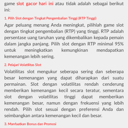
game
slot gacor hari ini
atau tidak adalah sebagai berikut
ini:
Pilih Slot dengan Tingkat Pengembalian Tinggi (RTP Tinggi)
Agar peluang menang Anda meningkat, pilihlah game slot
dengan tingkat pengembalian (RTP) yang tinggi. RTP adalah
persentase uang taruhan yang dikembalikan kepada pemain
dalam jangka panjang. Pilih slot dengan RTP minimal 95%
untuk meningkatkan kemungkinan mendapatkan
kemenangan lebih sering.
Pelajari Volatilitas Slot
Volatilitas slot mengukur seberapa sering dan seberapa
besar kemenangan yang dapat diharapkan dari suatu
permainan. Slot dengan volatilitas rendah cenderung
memberikan kemenangan kecil secara teratur, sementara
slot dengan volatilitas tinggi dapat memberikan
kemenangan besar, namun dengan frekuensi yang lebih
rendah. Pilih slot sesuai dengan preferensi Anda dan
seimbangkan antara kemenangan kecil dan besar.
Manfaatkan Bonus dan Promosi