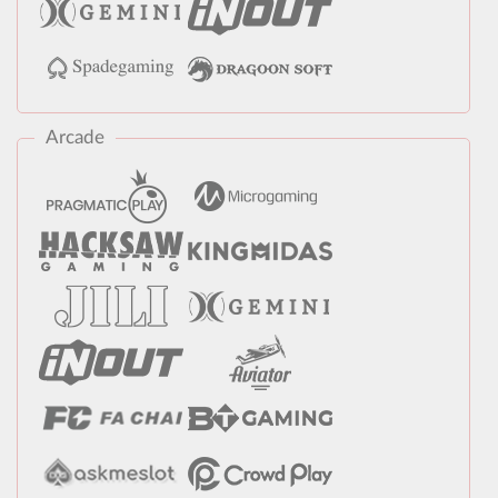
Arcade