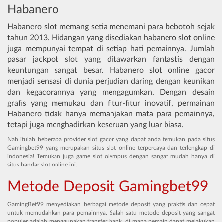
Habanero
Habanero slot memang setia menemani para bebotoh sejak
tahun 2013. Hidangan yang disediakan habanero slot online
juga mempunyai tempat di setiap hati pemainnya. Jumlah
pasar jackpot slot yang ditawarkan fantastis dengan
keuntungan sangat besar. Habanero slot online gacor
menjadi sensasi di dunia perjudian daring dengan keunikan
dan kegacorannya yang mengagumkan. Dengan desain
grafis yang memukau dan fitur-fitur inovatif, permainan
Habanero tidak hanya memanjakan mata para pemainnya,
tetapi juga menghadirkan keseruan yang luar biasa.
Nah itulah beberapa provider slot gacor yang dapat anda temukan pada situs
Gamingbet99 yang merupakan situs slot online terpercaya dan terlengkap di
indonesia! Temukan juga game slot olympus dengan sangat mudah hanya di
situs bandar slot online ini.
Metode Deposit Gamingbet99
GamingBet99 menyediakan berbagai metode deposit yang praktis dan cepat
untuk memudahkan para pemainnya. Salah satu metode deposit yang sangat
populer adalah menggunakan transfer bank, di mana pemain dapat melakukan