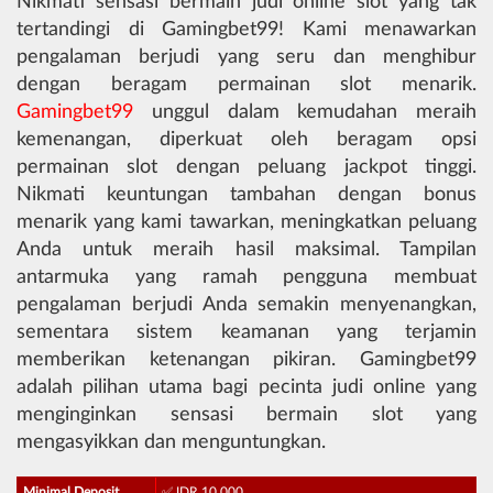
Nikmati sensasi bermain judi online slot yang tak
tertandingi di Gamingbet99! Kami menawarkan
pengalaman berjudi yang seru dan menghibur
dengan beragam permainan slot menarik.
Gamingbet99
unggul dalam kemudahan meraih
kemenangan, diperkuat oleh beragam opsi
permainan slot dengan peluang jackpot tinggi.
Nikmati keuntungan tambahan dengan bonus
menarik yang kami tawarkan, meningkatkan peluang
Anda untuk meraih hasil maksimal. Tampilan
antarmuka yang ramah pengguna membuat
pengalaman berjudi Anda semakin menyenangkan,
sementara sistem keamanan yang terjamin
memberikan ketenangan pikiran. Gamingbet99
adalah pilihan utama bagi pecinta judi online yang
menginginkan sensasi bermain slot yang
mengasyikkan dan menguntungkan.
Minimal Deposit
✅ IDR 10,000