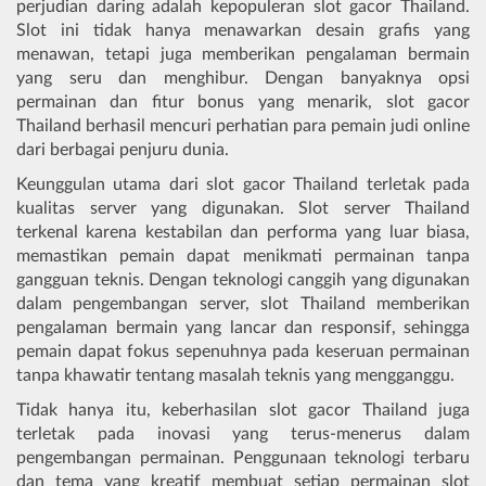
perjudian daring adalah kepopuleran slot gacor Thailand.
Slot ini tidak hanya menawarkan desain grafis yang
menawan, tetapi juga memberikan pengalaman bermain
yang seru dan menghibur. Dengan banyaknya opsi
permainan dan fitur bonus yang menarik, slot gacor
Thailand berhasil mencuri perhatian para pemain judi online
dari berbagai penjuru dunia.
Keunggulan utama dari slot gacor Thailand terletak pada
kualitas server yang digunakan. Slot server Thailand
terkenal karena kestabilan dan performa yang luar biasa,
memastikan pemain dapat menikmati permainan tanpa
gangguan teknis. Dengan teknologi canggih yang digunakan
dalam pengembangan server, slot Thailand memberikan
pengalaman bermain yang lancar dan responsif, sehingga
pemain dapat fokus sepenuhnya pada keseruan permainan
tanpa khawatir tentang masalah teknis yang mengganggu.
Tidak hanya itu, keberhasilan slot gacor Thailand juga
terletak pada inovasi yang terus-menerus dalam
pengembangan permainan. Penggunaan teknologi terbaru
dan tema yang kreatif membuat setiap permainan slot